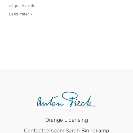
voor
uitgeschakeld
Nieuwe
Lees meer
2024
Anton
Pieck
agenda’s
in
de
winkel
Orange Licensing
Contactpersoon: Sarah Binnekamp