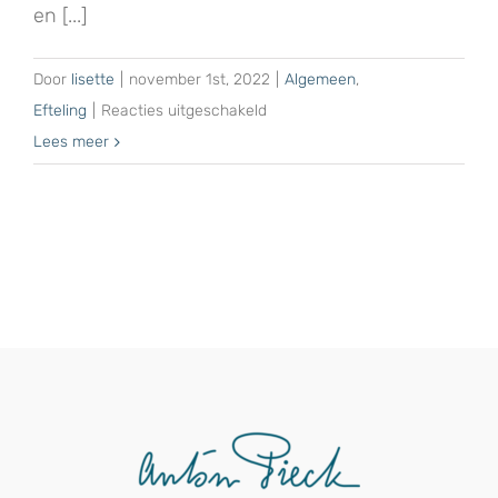
en [...]
Door
lisette
|
november 1st, 2022
|
Algemeen
,
voor
Efteling
|
Reacties uitgeschakeld
Efteling-
Lees meer
en
Anton
Pieck
verzamelbeurs
2022