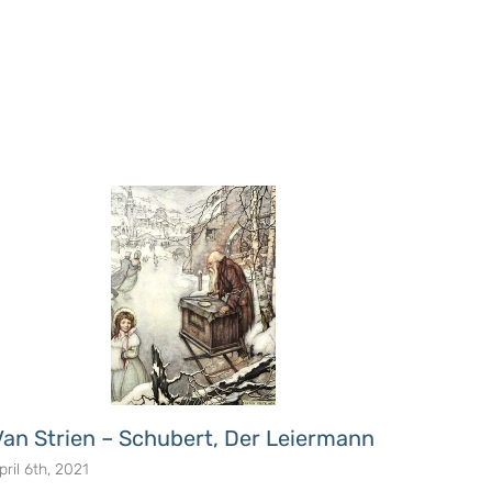
Van Strien – Schubert, Der Leiermann
1001 
pril 6th, 2021
april 6th